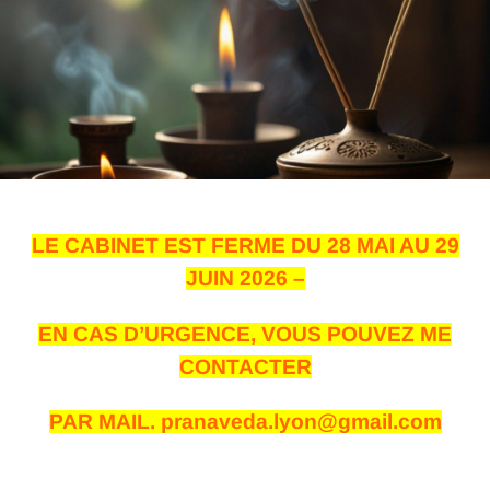
LE CABINET EST FERME DU 28 MAI AU 29
JUIN 2026 –
EN CAS D’URGENCE, VOUS POUVEZ ME
CONTACTER
PAR MAIL. pranaveda.lyon@gmail.com