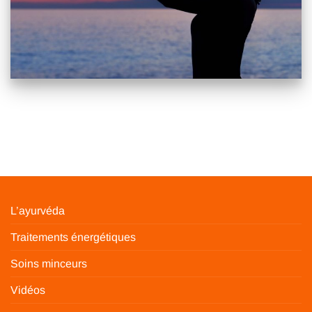
L’ayurvéda
Traitements énergétiques
Soins minceurs
Vidéos